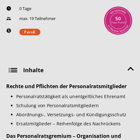
0 Tage
m
a
m
s
e
e
l
i
n
S
50
max. 19 Teilnehmer
Poko-Points
r
i
n
a
n
d
i
i
m
e
s
e
e
S
m
PersR
Inhalte
Rechte und Pflichten der Personalratsmitglieder
Personalratstätigkeit als unentgeltliches Ehrenamt
Schulung von Personalratsmitgliedern
Abordnungs-, Versetzungs- und Kündigungsschutz
Ersatzmitglieder – Reihenfolge des Nachrückens
Das Personalratsgremium – Organisation und