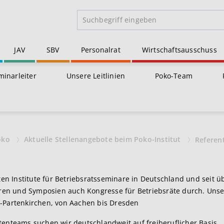
JAV
SBV
Personalrat
Wirtschaftsausschuss
minarleiter
Unsere Leitlinien
Poko-Team
oko
Aktuelle Stellenangebote beim Poko-Institut
Referen
ten Institute für Betriebsratsseminare in Deutschland und seit ü
en und Symposien auch Kongresse für Betriebsräte durch. Unser
h-Partenkirchen, von Aachen bis Dresden
tenteams suchen wir deutschlandweit auf freiberuflicher Basis