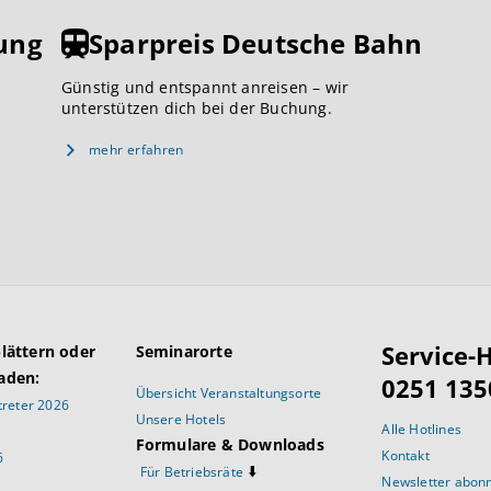
ung
Sparpreis Deutsche Bahn
Günstig und entspannt anreisen – wir
unterstützen dich bei der Buchung.
mehr erfahren
Service-H
blättern oder
Seminarorte
aden:
0251 135
Übersicht Veranstaltungsorte
reter 2026
Unsere Hotels
Alle Hotlines
Formulare & Downloads
Kontakt
6
⬇️
Für Betriebsräte
Newsletter abon