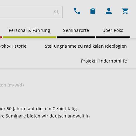
Ware
Personal & Führung
Seminarorte
Über Poko
Poko-Historie
Stellungnahme zu radikalen Ideologien
Projekt Kindernothilfe
ten (m/w/d)
ber 50 Jahren auf diesem Gebiet tätig.
e Seminare bieten wir deutschlandweit in