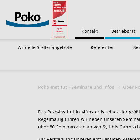
Kontakt
Betriebsrat
Aktuelle Stellenangebote
Referenten
Se
Poko-Institut - Seminare und Infos
Über P
Das Poko-Institut in Münster ist eines der größ
Regelmäßig führen wir neben unseren Seminar
über 80 Seminarorten an von Sylt bis Garmisc
Zur Verstärkung unseres erstklassigen Referen