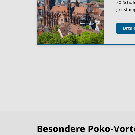
80 Schul
größtmögl
Orte 
Besondere Poko-Vortei