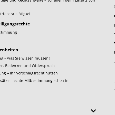
ndige und Rechtsanwälte – vor allem beim Einsatz von
triebsratstätigkeit
iligungsrechte
estimmung
genheiten
ng – was Sie wissen müssen!
er, Bedenken und Widerspruch
ng – Ihr Vorschlagsrecht nutzen
sätze – echte Mitbestimmung schon im