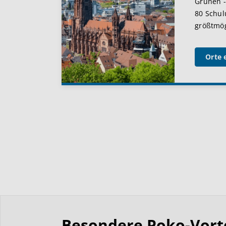
Grünen -
80 Schul
größtmögl
Orte 
Besondere Poko-Vortei