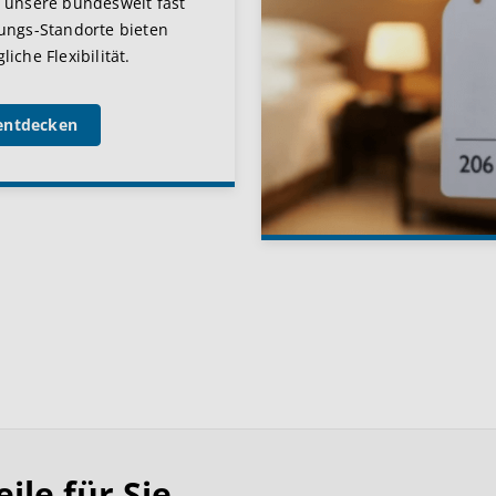
 unsere bundesweit fast
ungs-Standorte bieten
iche Flexibilität.
entdecken
le für Sie