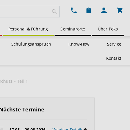
Ware
Personal & Führung
Seminarorte
Über Poko
Schulungsanspruch
Know-How
Service
Kontakt
chutz – Teil 1
Nächste Termine
17.08. - 20.08.2026
Weniger Details