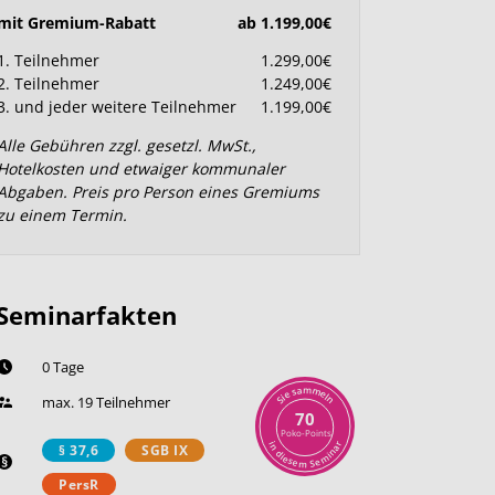
mit Gremium-Rabatt
ab 1.199,00€
1. Teilnehmer
1.299,00€
2. Teilnehmer
1.249,00€
3. und jeder weitere Teilnehmer
1.199,00€
Alle Gebühren zzgl. gesetzl. MwSt.,
Hotelkosten und etwaiger kommunaler
Abgaben. Preis pro Person eines Gremiums
zu einem Termin.
Seminarfakten
0 Tage
m
a
m
s
e
e
l
i
max. 19 Teilnehmer
n
S
70
Poko-Points
r
i
§ 37,6
SGB IX
n
a
n
d
i
i
m
e
s
e
e
S
m
PersR