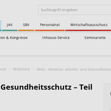
JAV
SBV
Personalrat
Wirtschaftsausschuss
ien & Kongresse
Inhouse-Service
Seminarorte
srat
Webinare
9402 - Webinar: Arbeits- und Gesundheitss
 Gesundheitsschutz – Teil