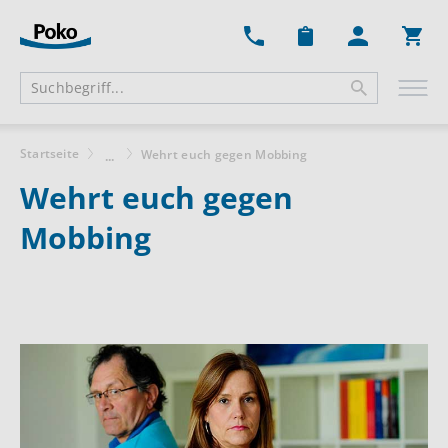
Ware
Startseite
Wehrt euch gegen Mobbing
...
Wehrt euch gegen
Mobbing