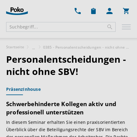
Ware
Startseite
0385 - Personalentscheidungen - nicht ohne SBV!
...
Personalentscheidungen -
nicht ohne SBV!
Präsenz
Inhouse
Schwerbehinderte Kollegen aktiv und
professionell unterstützen
In diesem Seminar erhalten Sie einen praxisorientierten
Überblick über die Beteiligungsrechte der SBV im Bereich
der personellen Maßnahmen der Arbeitgeber. Die Rechte