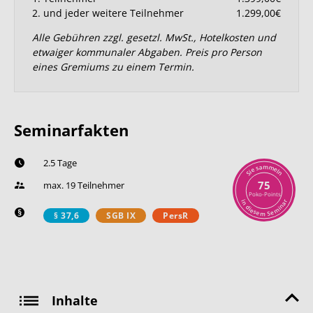
2. und jeder weitere Teilnehmer
1.299,00€
Alle Gebühren zzgl. gesetzl. MwSt., Hotelkosten und
etwaiger kommunaler Abgaben. Preis pro Person
eines Gremiums zu einem Termin.
Seminarfakten
2.5 Tage
m
a
m
s
e
e
l
i
n
S
75
max. 19 Teilnehmer
Poko-Points
r
i
n
a
n
d
i
i
m
e
s
e
e
S
m
§ 37,6
SGB IX
PersR
Inhalte