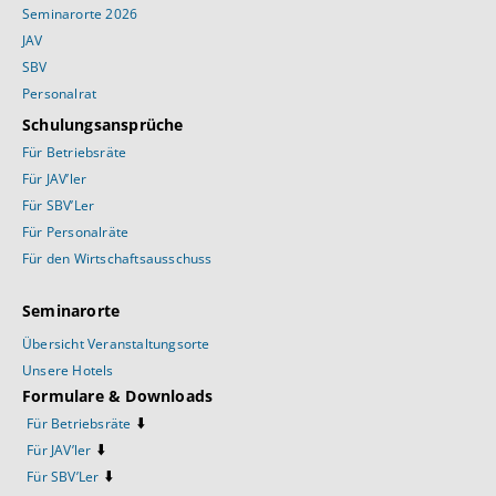
Seminarorte 2026
JAV
SBV
Personalrat
Schulungsansprüche
Für Betriebsräte
Für JAV’ler
Für SBV’Ler
Für Personalräte
Für den Wirtschaftsausschuss
Seminarorte
Übersicht Veranstaltungsorte
Unsere Hotels
Formulare & Downloads
⬇️
Für Betriebsräte
⬇️
Für JAV’ler
⬇️
Für SBV’Ler