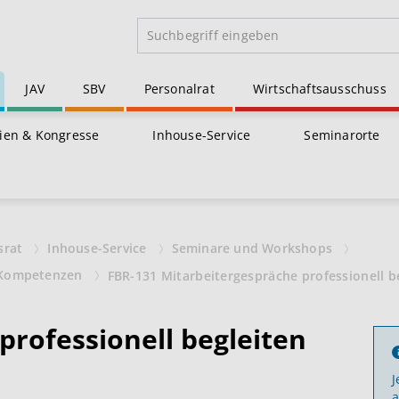
JAV
SBV
Personalrat
Wirtschaftsausschuss
ien & Kongresse
Inhouse-Service
Seminarorte
srat
Inhouse-Service
Seminare und Workshops
he Kompetenzen
FBR-131 Mitarbeitergespräche professionell b
professionell begleiten
J
a