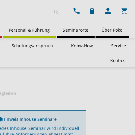
Ware
Personal & Führung
Seminarorte
Über Poko
Schulungsanspruch
Know-How
Service
Kontakt
egleiten
Hinweis Inhouse Seminare
edes Inhouse-Seminar wird individuell
uf Ihre Anforderungen abgestimmt.