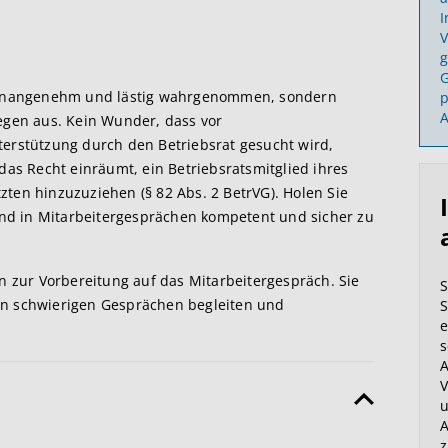
I
V
g
G
s unangenehm und lästig wahrgenommen, sondern
p
A
egen aus. Kein Wunder, dass vor
erstützung durch den Betriebsrat gesucht wird,
das Recht einräumt, ein Betriebsratsmitglied ihres
ten hinzuzuziehen (§ 82 Abs. 2 BetrVG). Holen Sie
 und in Mitarbeitergesprächen kompetent und sicher zu
n zur Vorbereitung auf das Mitarbeitergespräch. Sie
S
h in schwierigen Gesprächen begleiten und
S
e
s
A
V
u
A
z