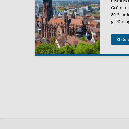
historis
Grünen -
80 Schul
größtmögl
Orte 