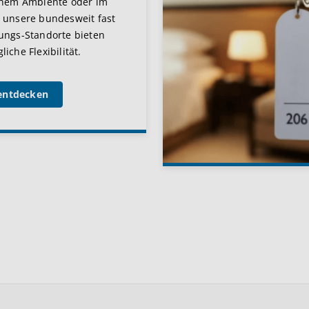
chem Ambiente oder im
 unsere bundesweit fast
ungs-Standorte bieten
iche Flexibilität.
entdecken