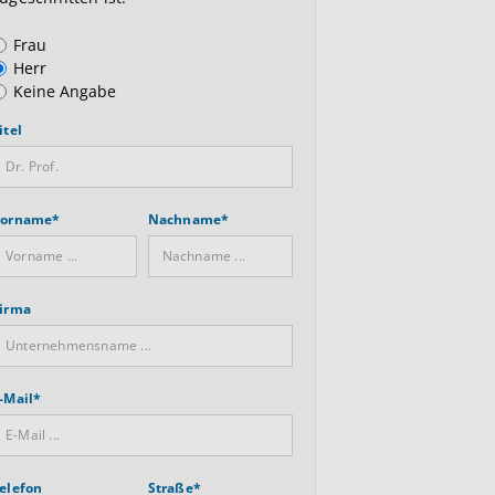
Anrede
Frau
Herr
Keine Angabe
itel
orname*
Nachname*
irma
-Mail*
elefon
Straße*