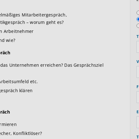
lmäßiges Mitarbeitergespräch,
itikgespräch – worum geht es?
en Arbeitnehmer
T
nd wie?
präch
V
ll das Unternehmen erreichen? Das Gesprächsziel
Arbeitsumfeld etc.
F
gespräch klären
präch
E
ormieren
cher, Konfliktlöser?
T