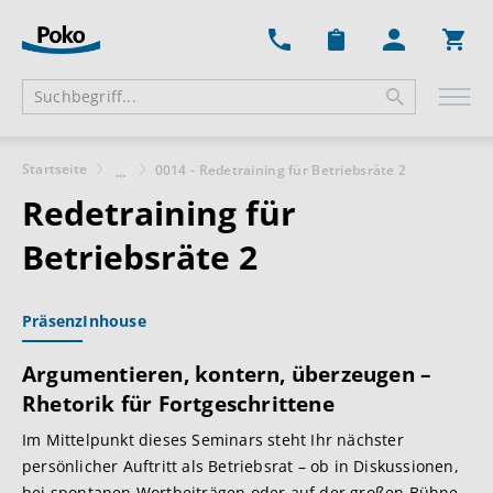
Ware
Startseite
0014 - Redetraining für Betriebsräte 2
...
Redetraining für
Betriebsräte 2
Präsenz
Inhouse
Argumentieren, kontern, überzeugen –
Rhetorik für Fortgeschrittene
Im Mittelpunkt dieses Seminars steht Ihr nächster
persönlicher Auftritt als Betriebsrat – ob in Diskussionen,
bei spontanen Wortbeiträgen oder auf der großen Bühne