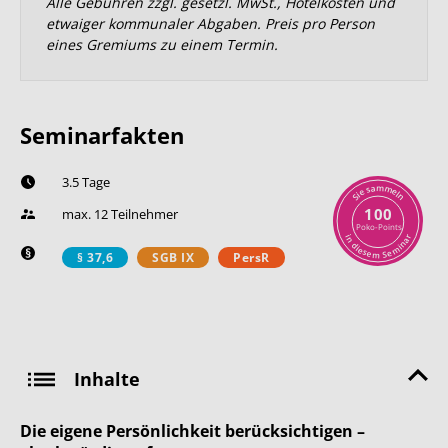
Alle Gebühren zzgl. gesetzl. MwSt., Hotelkosten und
etwaiger kommunaler Abgaben. Preis pro Person
eines Gremiums zu einem Termin.
Seminarfakten
3.5 Tage
m
a
m
s
e
e
l
i
n
S
100
max. 12 Teilnehmer
Poko-Points
r
i
n
a
n
d
i
i
m
e
s
e
e
S
m
§ 37,6
SGB IX
PersR
Inhalte
Die eigene Persönlichkeit berücksichtigen –