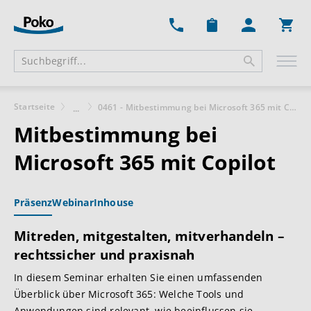
Ware
Startseite
0461 - Mitbestimmung bei Microsoft 365 mit Copilot
...
Mitbestimmung bei
Microsoft 365 mit Copilot
Präsenz
Webinar
Inhouse
Mitreden, mitgestalten, mitverhandeln –
rechtssicher und praxisnah
In diesem Seminar erhalten Sie einen umfassenden
Überblick über Microsoft 365: Welche Tools und
Anwendungen sind relevant, wie beeinflussen sie