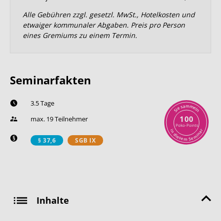
Alle Gebühren zzgl. gesetzl. MwSt., Hotelkosten und
etwaiger kommunaler Abgaben. Preis pro Person
eines Gremiums zu einem Termin.
Seminarfakten
3.5 Tage
m
a
m
s
e
e
l
i
n
S
100
max. 19 Teilnehmer
Poko-Points
r
i
n
a
n
d
i
i
m
e
s
e
e
S
m
§ 37,6
SGB IX
Inhalte