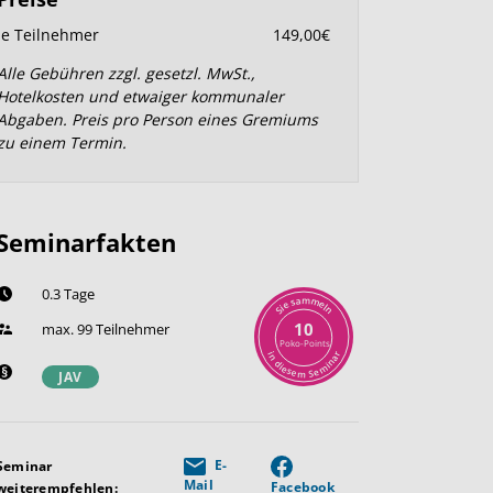
je Teilnehmer
149,00€
Alle Gebühren zzgl. gesetzl. MwSt.,
Hotelkosten und etwaiger kommunaler
Abgaben. Preis pro Person eines Gremiums
zu einem Termin.
Seminarfakten
0.3 Tage
m
a
m
s
e
e
l
i
n
S
10
max. 99 Teilnehmer
Poko-Points
r
i
n
a
n
d
i
i
m
e
s
e
e
S
m
JAV
E-
Seminar
Mail
Facebook
weiterempfehlen: