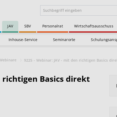
JAV
SBV
Personalrat
Wirtschaftsausschuss
Inhouse-Service
Seminarorte
Schulungsans
Webinare
9225 - Webinar: JAV - mit den richtigen Basics dir
 richtigen Basics direkt