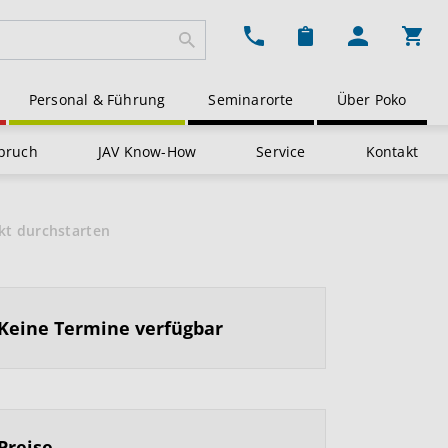
Ware
Personal & Führung
Seminarorte
Über Poko
pruch
JAV Know-How
Service
Kontakt
ekt durchstarten
Keine Termine verfügbar
Preise