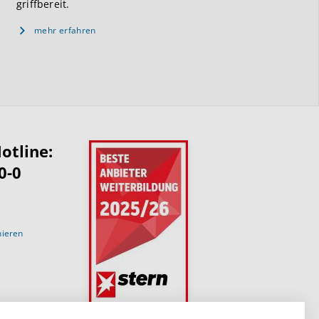
griffbereit.
mehr erfahren
otline:
0-0
nieren