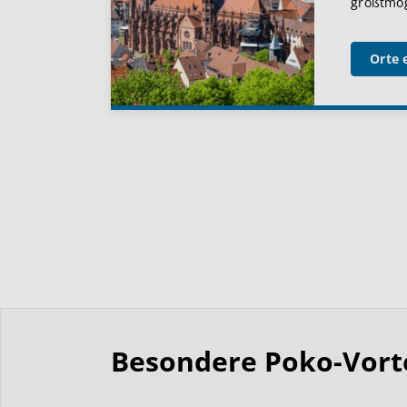
größtmögl
Orte 
Besondere Poko-Vortei