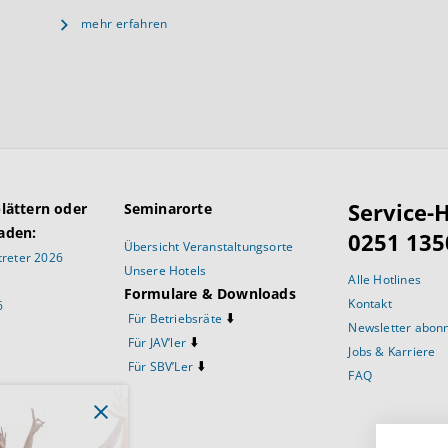
mehr erfahren
Service-H
blättern oder
Seminarorte
aden:
0251 135
Übersicht Veranstaltungsorte
reter 2026
Unsere Hotels
Alle Hotlines
Formulare & Downloads
Kontakt
6
⬇️
Für Betriebsräte
Newsletter abon
⬇️
Für JAV’ler
Jobs & Karriere
⬇️
Für SBV’Ler
FAQ
prüche