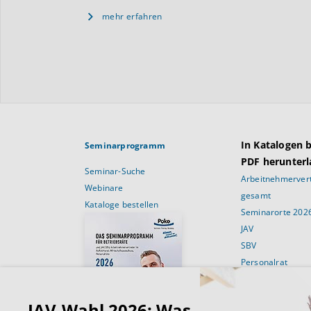
mehr erfahren
In Katalogen 
Seminarprogramm
PDF herunterl
Seminar-Suche
Arbeitnehmervert
Webinare
gesamt
Kataloge bestellen
Seminarorte 202
JAV
SBV
Personalrat
Schulungsans
JAV-Wahl 2026: Was
Für Betriebsräte