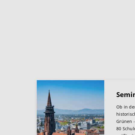
Semi
Ob in de
historis
Grünen -
80 Schul