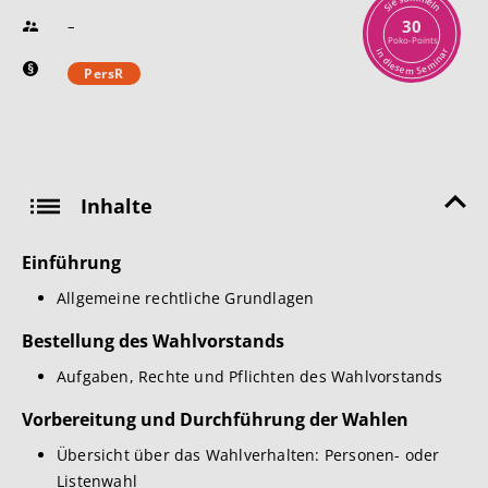
e
e
l
i
n
S
30
–
Poko-Points
r
i
n
a
n
d
i
i
m
e
s
e
e
S
m
PersR
Inhalte
Einführung
Allgemeine rechtliche Grundlagen
Bestellung des Wahlvorstands
Aufgaben, Rechte und Pflichten des Wahlvorstands
Vorbereitung und Durchführung der Wahlen
Übersicht über das Wahlverhalten: Personen- oder
Listenwahl