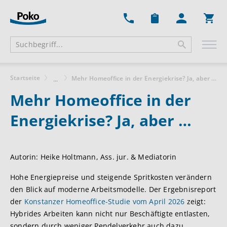
Ware
Startseite
Mehr Homeoffice in der Energiekrise? Ja, aber …
...
Mehr Homeoffice in der
Energiekrise? Ja, aber …
Autorin: Heike Holtmann, Ass. jur. & Mediatorin
Hohe Energiepreise und steigende Spritkosten verändern
den Blick auf moderne Arbeitsmodelle. Der Ergebnisreport
der
Konstanzer Homeoffice-Studie vom April 2026
zeigt:
Hybrides Arbeiten kann nicht nur Beschäftigte entlasten,
sondern durch weniger Pendelverkehr auch dazu