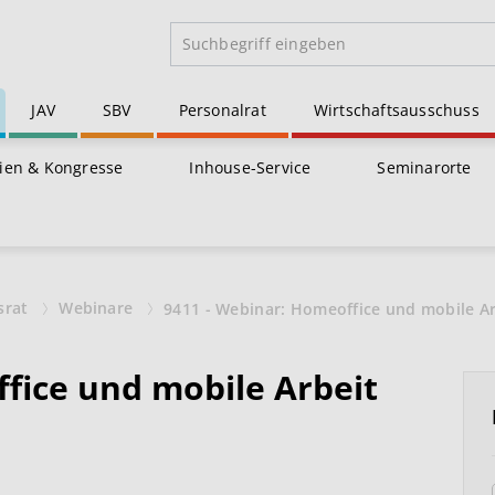
JAV
SBV
Personalrat
Wirtschaftsausschuss
ien & Kongresse
Inhouse-Service
Seminarorte
srat
Webinare
9411 - Webinar: Homeoffice und mobile Ar
fice und mobile Arbeit