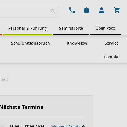
Ware
Personal & Führung
Seminarorte
Über Poko
Schulungsanspruch
Know-How
Service
Kontakt
beit
Nächste Termine
15.09. - 17.09.2026
Weniger Details