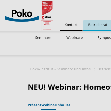
Kontakt
Betriebsrat
Seminare
Webinare
Sympos
Poko-Institut - Seminare und Infos
Betrieb
NEU!
Webinar: Homeof
Präsenz
Webinar
Inhouse