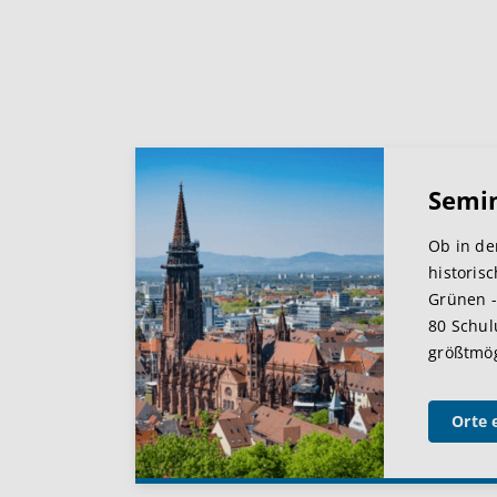
Semi
Ob in de
historis
Grünen -
80 Schul
größtmögl
Orte 