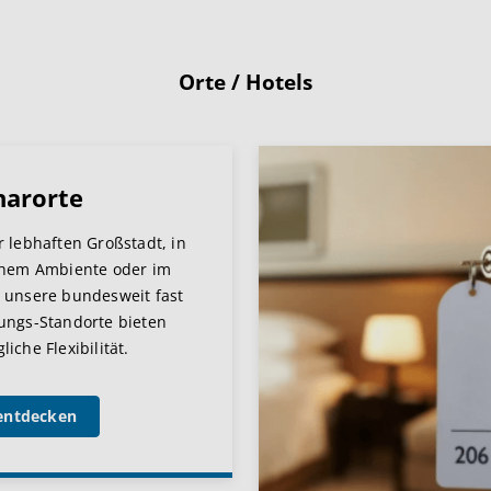
Orte / Hotels
narorte
r lebhaften Großstadt, in
chem Ambiente oder im
 unsere bundesweit fast
ungs-Standorte bieten
iche Flexibilität.
entdecken