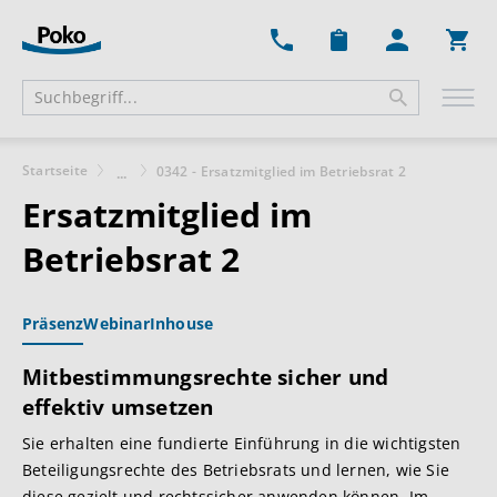
Ware
Startseite
0342 - Ersatzmitglied im Betriebsrat 2
...
Ersatzmitglied im
Betriebsrat 2
Präsenz
Webinar
Inhouse
Mitbestimmungsrechte sicher und
effektiv umsetzen
Sie erhalten eine fundierte Einführung in die wichtigsten
Beteiligungsrechte des Betriebsrats und lernen, wie Sie
diese gezielt und rechtssicher anwenden können. Im