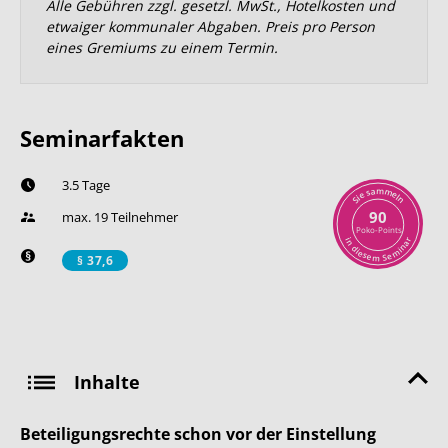
Alle Gebühren zzgl. gesetzl. MwSt., Hotelkosten und
etwaiger kommunaler Abgaben. Preis pro Person
eines Gremiums zu einem Termin.
Seminarfakten
3.5 Tage
m
a
m
s
e
e
l
i
n
S
90
max. 19 Teilnehmer
Poko-Points
r
i
n
a
n
d
i
i
m
e
s
e
e
S
m
§ 37,6
Inhalte
Beteiligungsrechte schon vor der Einstellung