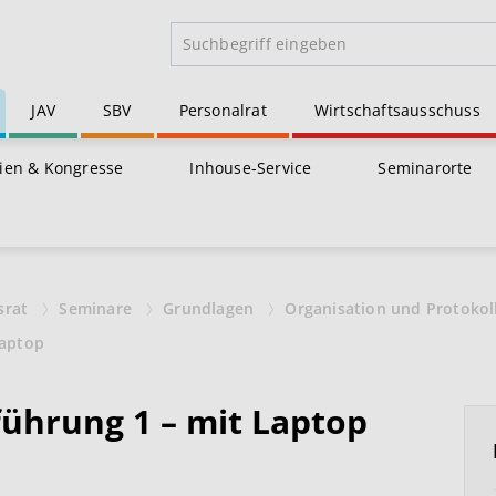
JAV
SBV
Personalrat
Wirtschaftsausschuss
ien & Kongresse
Inhouse-Service
Seminarorte
srat
Seminare
Grundlagen
Organisation und Protoko
Laptop
führung 1 – mit Laptop