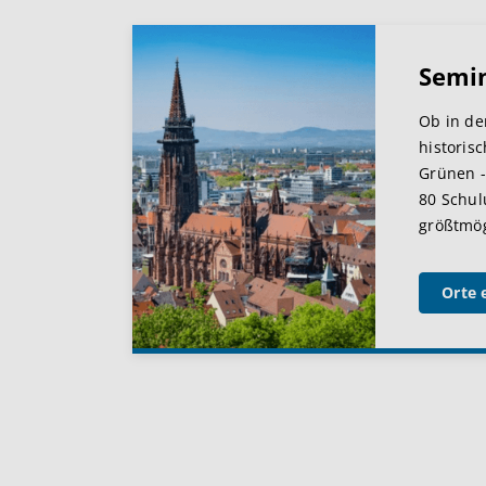
Semi
Ob in de
historis
Grünen -
80 Schul
größtmögl
Orte 