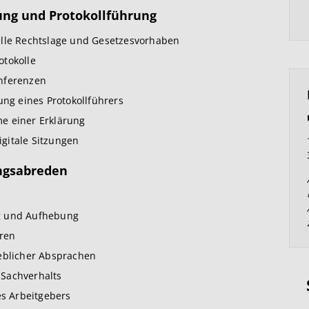
dung und Protokollführung
elle Rechtslage und Gesetzesvorhaben
otokolle
onferenzen
ung eines Protokollführers
e einer Erklärung
gitale Sitzungen
ngsabreden
g und Aufhebung
uren
ieblicher Absprachen
 Sachverhalts
es Arbeitgebers