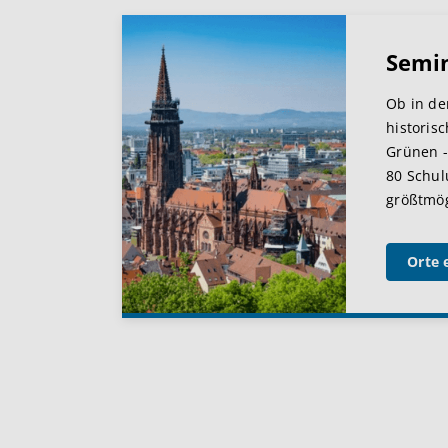
Semi
Ob in de
historis
Grünen -
80 Schul
größtmögl
Orte 