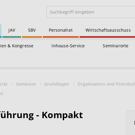
JAV
SBV
Personalrat
Wirtschaftsausschuss
ien & Kongresse
Inhouse-Service
Seminarorte
srat
Seminare
Grundlagen
Organisation und Protoko
kt
tführung - Kompakt