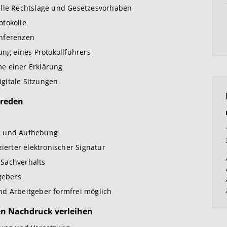
elle Rechtslage und Gesetzesvorhaben
otokolle
onferenzen
ung eines Protokollführers
e einer Erklärung
gitale Sitzungen
breden
g und Aufhebung
zierter elektronischer Signatur
 Sachverhalts
gebers
nd Arbeitgeber formfrei möglich
en Nachdruck verleihen