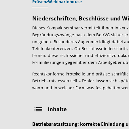
Präsenz
Webinar
Inhouse
Niederschriften, Beschlüsse und Wi
Dieses Kompaktseminar vermittelt Ihnen in konz
Begründungszwänge nach dem BetrVG sicher erfü
umgehen. Besonderes Augenmerk liegt dabei au
Telefonkonferenzen. Ob Beschlussniederschrift
lernen, diese rechtssicher und effizient zu dok
Formulierungen gegenüber dem Arbeitgeber übe
Rechtskonforme Protokolle und präzise schriftli
Betriebsrats essenziell – Fehler lassen sich sp
wann und in welcher Form was festgehalten we
Inhalte
Betriebsratssitzung: korrekte Einladung 