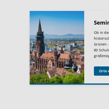
Semi
Ob in de
historis
Grünen -
80 Schul
größtmögl
Orte 