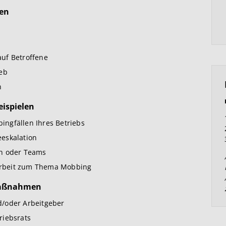
gen
uf Betroffene
ieb
n
ispielen
ngfällen Ihres Betriebs
eskalation
en oder Teams
arbeit zum Thema Mobbing
maßnahmen
d/oder Arbeitgeber
riebsrats