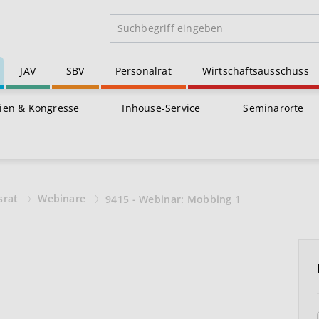
JAV
SBV
Personalrat
Wirtschaftsausschuss
ien & Kongresse
Inhouse-Service
Seminarorte
srat
Webinare
9415 - Webinar: Mobbing 1