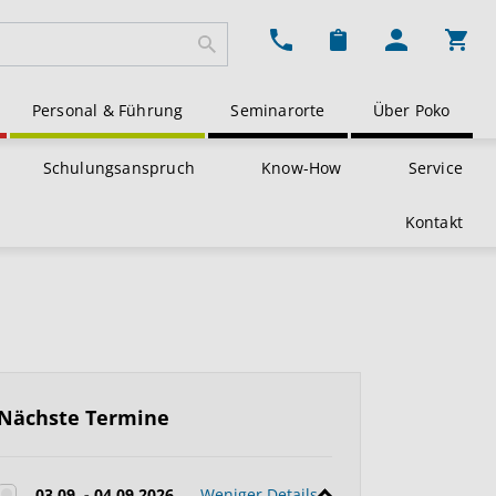
Ware
Personal & Führung
Seminarorte
Über Poko
Schulungsanspruch
Know-How
Service
Kontakt
Nächste Termine
03.09. - 04.09.2026
Weniger Details