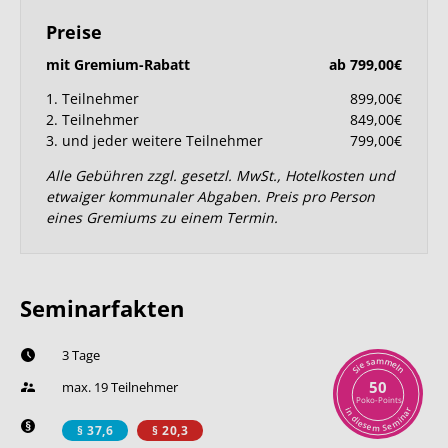
Preise
mit Gremium-Rabatt
ab 799,00€
1. Teilnehmer
899,00€
2. Teilnehmer
849,00€
3. und jeder weitere Teilnehmer
799,00€
Alle Gebühren zzgl. gesetzl. MwSt., Hotelkosten und
etwaiger kommunaler Abgaben. Preis pro Person
eines Gremiums zu einem Termin.
Seminarfakten
3 Tage
m
a
m
s
e
e
l
i
n
S
50
max. 19 Teilnehmer
Poko-Points
r
i
n
a
n
d
i
i
m
e
s
e
e
S
m
§ 37,6
§ 20,3