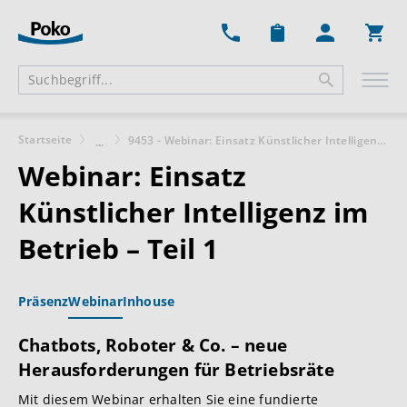
Ware
Startseite
9453 - Webinar: Einsatz Künstlicher Intelligenz im Betrieb – Teil 1
...
Webinar: Einsatz
Künstlicher Intelligenz im
Betrieb – Teil 1
Präsenz
Webinar
Inhouse
Chatbots, Roboter & Co. – neue
Herausforderungen für Betriebsräte
Mit diesem Webinar erhalten Sie eine fundierte