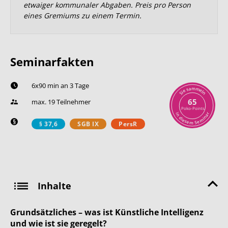
etwaiger kommunaler Abgaben. Preis pro Person
eines Gremiums zu einem Termin.
Seminarfakten
6x90 min an 3 Tage
m
a
m
s
e
e
l
i
n
S
65
max. 19 Teilnehmer
Poko-Points
r
i
n
a
n
d
i
i
m
e
s
e
e
S
m
§ 37,6
SGB IX
PersR
Inhalte
Grundsätzliches – was ist Künstliche Intelligenz
und wie ist sie geregelt?