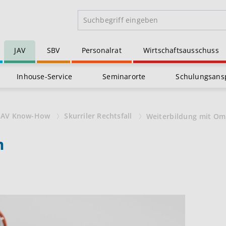
JAV
SBV
Personalrat
Wirtschaftsausschuss
Inhouse-Service
Seminarorte
Schulungsans
JAV Know-How
Skurriler Rechtsfall
Weiterbildung mit Om
m