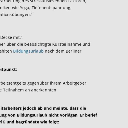
rbeitung des stressauslösenden Faktoren,
niken wie Yoga, Tiefenentspannung,
ationsübungen.“
Decke mit.“
ber über die beabsichtigte Kursteilnahme und
zahlten
Bildungsurlaub
nach dem Berliner
eitpunkt:
beitsentgelts gegenüber ihrem Arbeitgeber
die Teilnahem an anerkannten
itarbeiters jedoch ab und meinte, dass die
ung von Bildungsurlaub nicht vorlägen. Er berief
UrlG und begründete wie folgt: