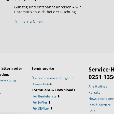
Günstig und entspannt anreisen – wir
unterstützen dich bei der Buchung.
mehr erfahren
Service-H
blättern oder
Seminarorte
aden:
0251 135
Übersicht Veranstaltungsorte
reter 2026
Unsere Hotels
Alle Hotlines
Formulare & Downloads
Kontakt
6
⬇️
Für Betriebsräte
Newsletter abon
⬇️
Für JAV’ler
Jobs & Karriere
⬇️
Für SBV’Ler
FAQ