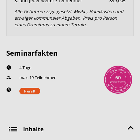
3. und jeder weitere Teilnehmer
899,00€
Alle Gebühren zzgl. gesetzl. MwSt., Hotelkosten und
etwaiger kommunaler Abgaben. Preis pro Person
eines Gremiums zu einem Termin.
Seminarfakten
4 Tage
m
a
m
s
e
e
l
i
n
S
60
max. 19 Teilnehmer
Poko-Points
r
i
n
a
n
d
i
i
m
e
s
e
e
S
m
PersR
Inhalte