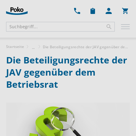
Ware
Startseite
Die Beteiligungsrechte der JAV gegenüber dem Betriebsrat
...
Die Beteiligungsrechte der
JAV gegenüber dem
Betriebsrat