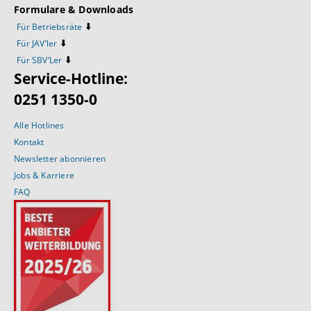
Formulare & Downloads
⬇️
Für Betriebsräte
⬇️
Für JAV’ler
⬇️
Für SBV’Ler
Service-Hotline:
0251 1350-0
Alle Hotlines
Kontakt
Newsletter abonnieren
Jobs & Karriere
FAQ