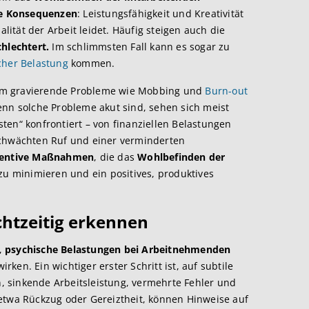
e Konsequenzen
: Leistungsfähigkeit und Kreativität
alität der Arbeit leidet. Häufig steigen auch die
chlechtert.
Im schlimmsten Fall kann es sogar zu
cher Belastung
kommen.
em gravierende Probleme wie Mobbing und
Burn-out
enn solche Probleme akut sind, sehen sich meist
ten“ konfrontiert – von finanziellen Belastungen
schwächten Ruf und einer verminderten
ventive Maßnahmen
, die das
Wohlbefinden der
 zu minimieren und ein positives, produktives
chtzeitig erkennen
i,
psychische Belastungen bei Arbeitnehmenden
ken. Ein wichtiger erster Schritt ist, auf subtile
 sinkende Arbeitsleistung, vermehrte Fehler und
etwa Rückzug oder Gereiztheit, können Hinweise auf