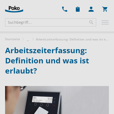
Ware
Startseite
Arbeitszeiterfassung: Definition und was ist erlaubt?
...
Arbeitszeiterfassung:
Definition und was ist
erlaubt?